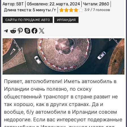
Автор:
5BT
Обновлено:
22. марта, 2024
Читали: 2860
Длина текста: 5 минуты /т
3.9 / 7 голосов
САЙТЫ ПО ПРОДАЖЕ АВТО
ИРЛАНДИЯ
Share on Telegram
Share on Reddit
Share on Pinterest
Share on Skype
Share on Facebook
Share on X
Привет, автолюбители! Иметь автомобиль в
Ирландии очень полезно, по скоку
общественный транспорт в стране развит не
так хорошо, как в других странах. Да и
вообще, б/у автомобили в Ирландии совсем
недорогие. Если вас интересуют подержанные