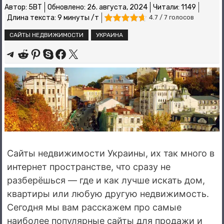
Автор:
5BT
Обновлено:
26. августа, 2024
Читали: 1149
Длина текста: 9 минуты /т
4.7 / 7 голосов
САЙТЫ НЕДВИЖИМОСТИ
УКРАИНА
Share on Telegram
Share on Reddit
Share on Pinterest
Share on Skype
Share on Facebook
Share on X
Сайты недвижимости Украины, их так много в
интернет пространстве, что сразу не
разберёшься — где и как лучше искать дом,
квартиры или любую другую недвижимость.
Сегодня мы вам расскажем про самые
наиболее популярные сайты для продажи и