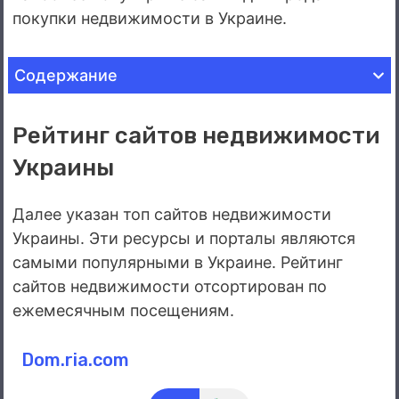
покупки недвижимости в Украине.
Содержание
Топ сайтов недвижимости украины
Рейтинг сайтов недвижимости
Dom.ria.com
Украины
Lun.ua
Rieltor.ua
Далее указан топ сайтов недвижимости
Olx.ua
Украины. Эти ресурсы и порталы являются
100realty.ua
самыми популярными в Украине. Рейтинг
Nerukhomi.ua
сайтов недвижимости отсортирован по
Bon.ua
ежемесячным посещениям.
Domik.ua
Country.ua
Dom.ria.com
Krysha.ua