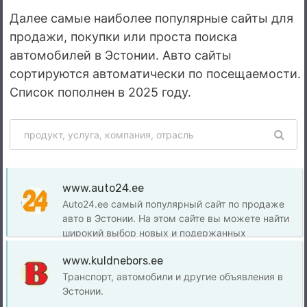
Далее самые наиболее популярные сайты для
продажи, покупки или проста поиска
автомобилей в Эстонии. Авто сайты
сортируются автоматически по посещаемости.
Список пополнен в 2025 году.
www.auto24.ee
Auto24.ee самый популярный сайт по продаже
авто в Эстонии. На этом сайте вы можете найти
широкий выбор новых и подержанных
автомобилей от частных лиц и дилеров. Auto24.ee
www.kuldnebors.ee
предоставляет множество полезных функций для
поиска, таких как фильтры по цене, году
Транспорт, автомобили и другие объявления в
выпуска, пробегу и т.д.
Эстонии.