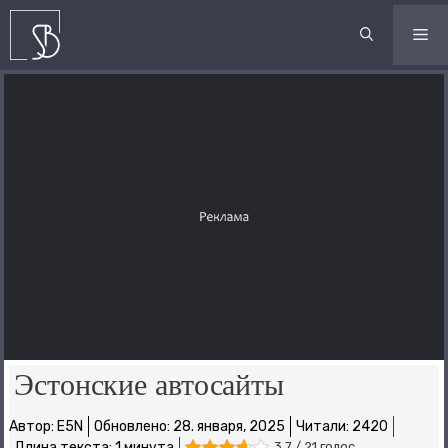
Перейти
к
М
содержимому
Эстонские автосайты
Автор:
E5N
Обновлено:
28. января, 2025
Читали: 2420
Длина текста: 1 минутa
3.7 / 21 голос