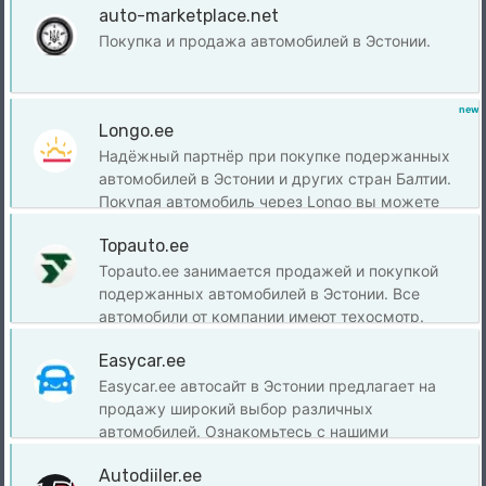
auto-marketplace.net
Покупка и продажа автомобилей в Эстонии.
new
Longo.ee
Надёжный партнёр при покупке подержанных
автомобилей в Эстонии и других стран Балтии.
Покупая автомобиль через Longo вы можете
быть уверены, что ваше новое транспортное
Topauto.ee
средство в отличном техническом состояние.
Topauto.ee занимается продажей и покупкой
подержанных автомобилей в Эстонии. Все
автомобили от компании имеют техосмотр.
Возможность проверить и ознакомится с
Easycar.ee
покупкой на месте в Таллине, Тарту и Пярну.
Easycar.ее автосайт в Эстонии предлагает на
продажу широкий выбор различных
автомобилей. Ознакомьтесь с нашими
предложениями и найдите подходящий для вас
Autodiiler.ee
подержанный автомобиль.