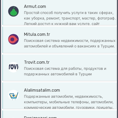
галереи владельцев, ценовые кампании 0 км.
Armut.com
Сайт подержанных автомобилей в Турции.
Простой способ получить услуги в таких сферах,
как уборка, ремонт, транспорт, мастер, фотограф.
Легкий доступ к нужной вам услуге, сайт
профессиональных услуг в Турции.
Mitula.com.tr
Поисковая система недвижимости, подержанных
автомобилей и объявлений о вакансиях в Турции.
Trovit.com.tr
Поисковая система для работы, продуктов и
подержанных автомобилей в Турции
Alalimsatalim.com
Подержанные автомобили, недвижимость,
компьютеры, мобильные телефоны, автомобили,
коммерческие автомобили, грузовики, прицепы.
Бесплатные объявления и б/у покупки от