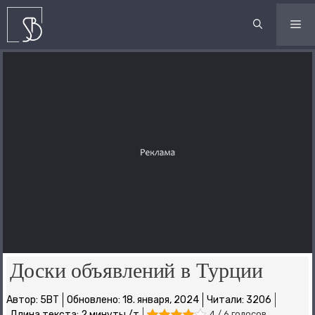
Перейти
к
М
содержимому
Доски объявлений в Турции
Автор:
5BT
Обновлено:
18. января, 2024
Читали: 3206
Длина текста: 2 минуты /т
4 / 6 голосов