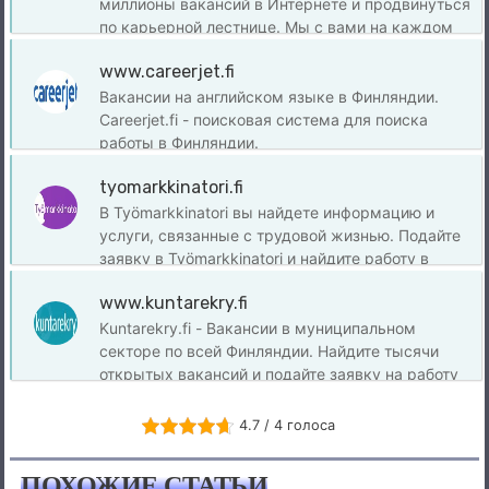
миллионы вакансий в Интернете и продвинуться
по карьерной лестнице. Мы с вами на каждом
этапе пути, предоставляя инструменты для
www.careerjet.fi
поиска работы, резюме, обзоры компаний и
многое другое. Работайте в Финляндии с
Вакансии на английском языке в Финляндии.
действительно сегодня!
Careerjet.fi - поисковая система для поиска
работы в Финляндии.
tyomarkkinatori.fi
В Työmarkkinatori вы найдете информацию и
услуги, связанные с трудовой жизнью. Подайте
заявку в Työmarkkinatori и найдите работу в
Финляндии уже сегодня.
www.kuntarekry.fi
Kuntarekry.fi - Вакансии в муниципальном
секторе по всей Финляндии. Найдите тысячи
открытых вакансий и подайте заявку на работу
сегодня!
4.7 / 4 голоса
ПОХОЖИЕ СТАТЬИ