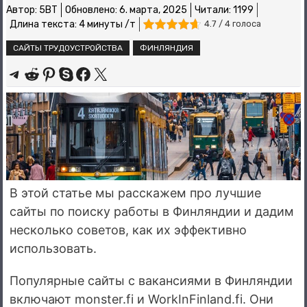
Автор:
5BT
Обновлено:
6. марта, 2025
Читали: 1199
Длина текста: 4 минуты /т
4.7 / 4 голоса
САЙТЫ ТРУДОУСТРОЙСТВА
ФИНЛЯНДИЯ
Share on Telegram
Share on Reddit
Share on Pinterest
Share on Skype
Share on Facebook
Share on X
В этой статье мы расскажем про лучшие
сайты по поиску работы в Финляндии и дадим
несколько советов, как их эффективно
использовать.
Популярные сайты с вакансиями в Финляндии
включают monster.fi и WorkInFinland.fi. Они