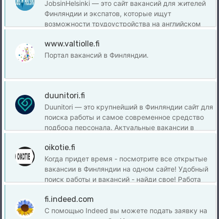
компании. Одно объявление может содержать
JobsinHelsinki — это сайт вакансий для жителей
несколько вакансий.
Финляндии и экспатов, которые ищут
возможности трудоустройства на английском
языке в качестве основного рабочего языка.
www.valtiolle.fi
Портал вакансий в Финляндии.
duunitori.fi
Duunitori — это крупнейший в Финляндии сайт для
поиска работы и самое современное средство
подбора персонала. Актуальные вакансии в
одном поиске! Более 30 000 вакансий в
oikotie.fi
Финляндии ждут вашей заявки.
Когда придет время - посмотрите все открытые
вакансии в Финляндии на одном сайте! Удобный
поиск работы и вакансий - найди свое! Работа
мечты в Финляндии сегодня!
fi.indeed.com
С помощью Indeed вы можете подать заявку на