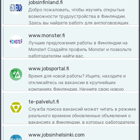
jobsinfinland.fi
Добро пожаловать, чтобы изучить открытые
возможности трудоустройства в Финляндии.
Здесь вы найдете работу для англоговорящих
специалистов.
www.monster.fi
Лучшие предложения работы в Финляндии на
Monster! Создайте профиль Monster и позвольте
работодателям найти вас.
www.jobsportal.fi
Время для новой работы? Ищите, находите и
откликайтесь на вакансии в крупнейших
компаниях Финляндии. Начните свою новую
работу, карьеру с нами сегодня.
te-palvelut.fi
Служба поиска вакансий может читать в режиме
реального времени обновленные объявления о
вакансиях в Финляндии, в которых работодатели
и компании нанимают сотрудников или ищут
www.jobsinhelsinki.com
партнеров по сотрудничеству для своей