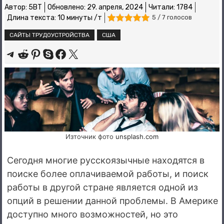
Автор:
5BT
Обновлено:
29. апреля, 2024
Читали: 1784
Длина текста: 10 минуты /т
5 / 7 голосов
САЙТЫ ТРУДОУСТРОЙСТВА
США
Share on Telegram
Share on Reddit
Share on Pinterest
Share on Skype
Share on Facebook
Share on X
Източник фото
unsplash.com
Сегодня многие русскоязычные находятся в
поиске более оплачиваемой работы, и поиск
работы в другой стране является одной из
опций в решении данной проблемы. В Америке
доступно много возможностей, но это