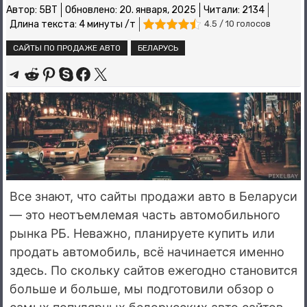
Автор:
5BT
Обновлено:
20. января, 2025
Читали: 2134
Длина текста: 4 минуты /т
4.5 / 10 голосов
САЙТЫ ПО ПРОДАЖЕ АВТО
БЕЛАРУСЬ
Share on Telegram
Share on Reddit
Share on Pinterest
Share on Skype
Share on Facebook
Share on X
Все знают, что сайты продажи авто в Беларуси
— это неотъемлемая часть автомобильного
рынка РБ. Неважно, планируете купить или
продать автомобиль, всё начинается именно
здесь. По скольку сайтов ежегодно становится
больше и больше, мы подготовили обзор о