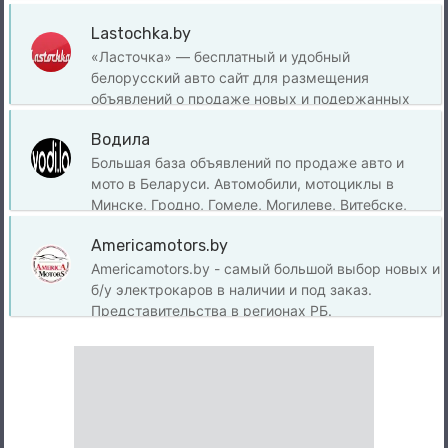
«из рук в руки» и охватывает самые популярные
Lastochka.by
авторынки Беларуси, включая Автомалиновку и
Ждановичи в Минске, а также рынки Бреста,
«Ласточка» — бесплатный и удобный
Гродно, Могилева, Гомеля и Витебска.
белорусский авто сайт для размещения
объявлений о продаже новых и подержанных
автомобилей в Минске и других городах страны.
Водила
Частные лица могут бесплатно подать
объявление. Также на платформе доступен
Большая база объявлений по продаже авто и
каталог автомобилей и авто журнал с полезными
мото в Беларуси. Автомобили, мотоциклы в
статьями.
Минске, Гродно, Гомеле, Могилеве, Витебске,
Бресте.
Americamotors.by
Americamotors.by - самый большой выбор новых и
б/у электрокаров в наличии и под заказ.
Представительства в регионах РБ.
Электромобили из США и Канады.