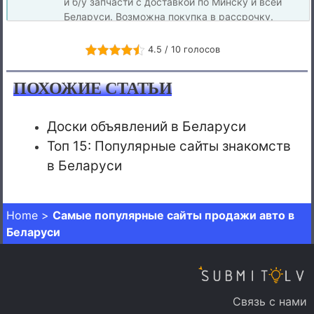
и б/у запчасти с доставкой по Минску и всей
Беларуси. Возможна покупка в рассрочку.
Компания имеет собственные авторазборки в
Европе и Англии, что гарантирует широкий
4.5 / 10 голосов
ассортимент деталей. Удобный каталог позволяет
быстро найти и заказать нужные автозапчасти по
ПОХОЖИЕ СТАТЬИ
выгодной цене
Доски объявлений в Беларуси
Топ 15: Популярные сайты знакомств
в Беларуси
Home
>
Самые популярные сайты продажи авто в
Беларуси
Связь с нами