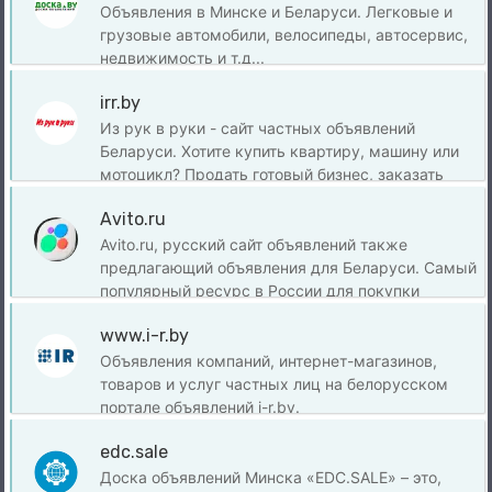
Объявления в Минске и Беларуси. Легковые и
грузовые автомобили, велосипеды, автосервис,
недвижимость и т.д...
irr.by
Из рук в руки - сайт частных объявлений
Беларуси. Хотите купить квартиру, машину или
мотоцикл? Продать готовый бизнес, заказать
ремонт в коттедже - Из рук в руки - самых
Avito.ru
популярный сайт объявлений.
Avito.ru, русский сайт объявлений также
предлагающий объявления для Беларуси. Самый
популярный ресурс в России для покупки
продажи новый и б/у товаров.
www.i-r.by
Объявления компаний, интернет-магазинов,
товаров и услуг частных лиц на белорусском
портале объявлений i-r.by.
edc.sale
Доска объявлений Минска «EDC.SALE» – это,