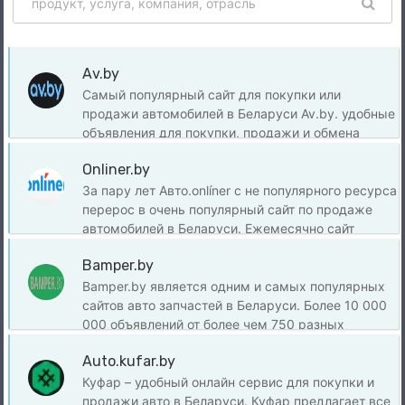
Av.by
Самый популярный сайт для покупки или
продажи автомобилей в Беларуси Av.by. удобные
объявления для покупки, продажи и обмена
новых и подержанных автомобилей, а также
Onliner.by
автозапчастей. Здесь вы найдёте свежие авто
новости, экспертные обзоры, фото и полезную
За пару лет Авто.оnlíner с не популярного ресурса
информацию о лизинге и эксплуатации
перерос в очень популярный сайт по продаже
автомобилей. Сайт активно развивается, а
автомобилей в Беларуси. Ежемесячно сайт
количество объявлений превышает 80 000.
посещают более 3 500 000 миллионов
Bamper.by
Каждый месяц его посещают свыше 11
уникальных посетителей. Сайт предлагает
миллионов автолюбителей, что делает платформу
обширную базу объявлений о продаже новых и
Bamper.by является одним и самых популярных
одним из ведущих ресурсов для поиска и
подержанных транспортных средств по всей
сайтов авто запчастей в Беларуси. Более 10 000
продажи автомобилей.
Беларуси. Кроме того, Onlíner регулярно
000 объявлений от более чем 750 разных
публикует авто новости, предоставляет форум
продавцов. На сайте есть отзывы о продавцах,
Auto.kufar.by
для общения и включает другие категории
статьи и видео, также на сайте буквально можно
объявлений, такие как недвижимость.
найти всё, начиная с авто музыки заканчивая
Куфар – удобный онлайн сервис для покупки и
кузовными элементами. Категория
продажи авто в Беларуси. Куфар предлагает все