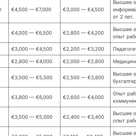
Высшее о
r
€4,500 — €7,000
€3,000 — €4,500
информац
от 2 лет.
Высшее о
€4,000 — €6,500
€2,800 — €4,200
опыт рабо
€3,000 — €4,500
€2,200 — €3,200
Педагоги
€2,800 — €4,000
€2,000 — €2,800
Медицинс
Высшее о
€3,500 — €5,500
€2,500 — €3,800
бухгалте
Опыт раб
€3,800 — €6,000
€2,600 — €4,000
коммуник
Высшее о
€3,500 — €5,000
€2,400 — €3,400
опыт рабо
Высшее о