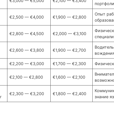
€3,000 — €5,000
€2,100 — €3,400
портфоли
Опыт раб
€2,500 — €4,000
€1,900 — €2,800
образова
Физическ
€2,800 — €4,500
€2,000 — €3,100
специали
Водитель
€2,600 — €3,800
€1,900 — €2,700
вождения
€2,200 — €3,000
€1,700 — €2,300
Физическ
Внимател
€2,100 — €2,800
€1,600 — €2,100
возможно
Коммуник
€2,300 — €3,200
€1,800 — €2,400
r
знание я