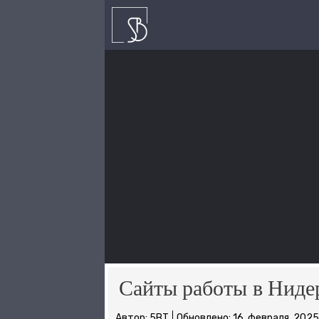
Перейти
к
содержимому
Сайты работы в Ниде
Автор:
5BT
Обновлено:
16. февраля, 2025