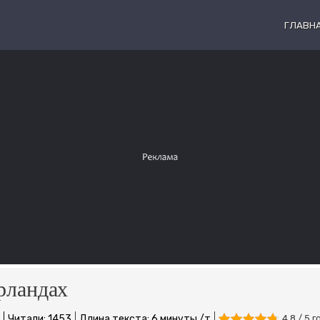
ГЛАВН
рландах
Читали: 1453
Длина текста: 6 минуты /т
4.8 / 5 