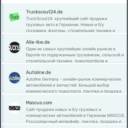
Truckscout24.de
TruckScout24: крупнейший сайт продажи
грузовых авто в Германии. Новые и б/у
грузовики, фургоны, строительная техника и
автофургоны на продажу.
Alle-lkw.de
Один из самых крупнейших онлайн рынков в
Европе по подержанным грузовикам, сельской и
строительской технике, транспортёров и
автодомов. Truck1 предоставляет более 350 000
Autoline.de
тысяч объявлений от проверенных дилеров.
Autoline Germany - онлайн-рынок коммерческих
автомобилей и запчастей. Большой выбор
коммерческого транспорта, покупка и продажа
грузовиков, седельных тягачей, полуприцепов,
Mascus.com
автобусов и прицепов на Autoline. Autoline
международный ресурс и доступен на многих
Сайт продажи новых и б/у грузовых и
языках, в том числе на русском.
коммерческих автомобилей в Германии MASCUS.
Русскоязычный интерфейс, покупка, продажа и
аукционы. Огромный выбор оборудования со