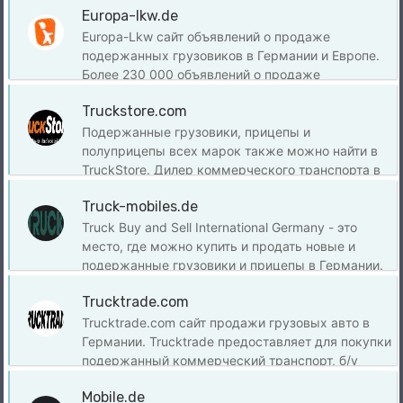
Europa-lkw.de
всего мира на MASCUS!
Europa-Lkw сайт объявлений о продаже
подержанных грузовиков в Германии и Европе.
Более 230 000 объявлений о продаже
подержанных грузовиков, сочлененных
Truckstore.com
грузовиков, прицепов, седельных тягачей,
автобусов...
Подержанные грузовики, прицепы и
полуприцепы всех марок также можно найти в
TruckStore. Дилер коммерческого транспорта в
Европе. Новый и б/у коммерческий транспорт с
Truck-mobiles.de
гарантией.
Truck Buy and Sell International Germany - это
место, где можно купить и продать новые и
подержанные грузовики и прицепы в Германии.
Самосвалы, грузовики с кузовами, шторные
Trucktrade.com
грузовики, бортовые грузовики, рефрижераторы
и многое другое. Truck-mobiles доступен с
Trucktrade.com сайт продажи грузовых авто в
русским интерфейсом.
Германии. Trucktrade предоставляет для покупки
подержанный коммерческий транспорт, б/у
грузовики, прицепы и тягачи. Сайт доступен на
Mobile.de
немецком, польском и английском языке.